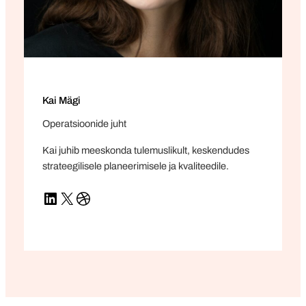
Kai Mägi
Operatsioonide juht
Kai juhib meeskonda tulemuslikult, keskendudes
strateegilisele planeerimisele ja kvaliteedile.
LinkedIn
X
Dribbble