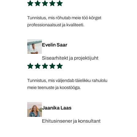
Tunnistus, mis rõhutab meie töö kõrget
professionaalsust ja kvaliteeti.
Evelin Saar
Sisearhitekt ja projektijuht
Tunnistus, mis väljendab täielikku rahulolu
meie teenuste ja koostööga.
Jaanika Laas
Ehitusinsener ja konsultant