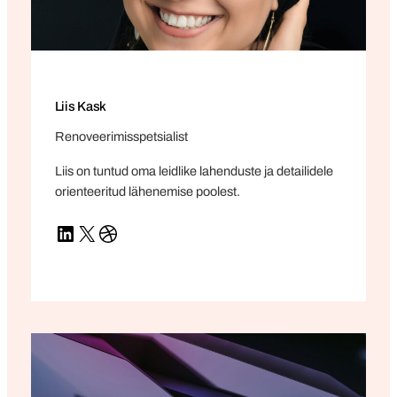
Liis Kask
Renoveerimisspetsialist
Liis on tuntud oma leidlike lahenduste ja detailidele
orienteeritud lähenemise poolest.
LinkedIn
X
Dribbble