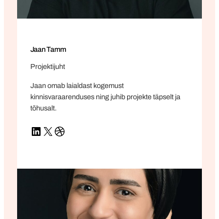
Jaan Tamm
Projektijuht
Jaan omab laialdast kogemust
kinnisvaraarenduses ning juhib projekte täpselt ja
tõhusalt.
LinkedIn
X
Dribbble