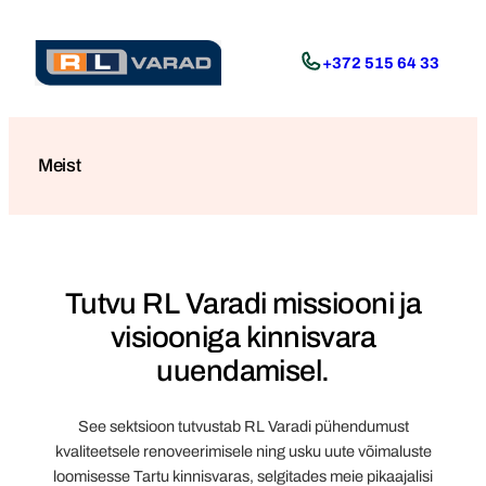
Liigu
sisu
+372 515 64 33
juurde
Meist
Tutvu RL Varadi missiooni ja
visiooniga kinnisvara
uuendamisel.
See sektsioon tutvustab RL Varadi pühendumust
kvaliteetsele renoveerimisele ning usku uute võimaluste
loomisesse Tartu kinnisvaras, selgitades meie pikaajalisi